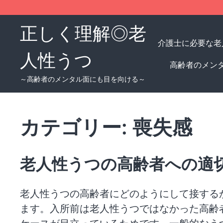
Skip
to
正しく理解◎老
content
介護士に必要な老
人性うつ
高齢者のメン
～高齢者のメンタル面にも目を向ける～
カテゴリー:
喪失感
老人性うつの高齢者への適
老人性うつの高齢者にどのようにして接する
ます。入所前は老人性うつではなかった高齢