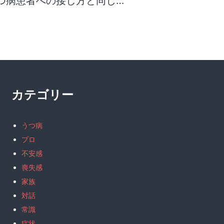
つ病患者への接し方と同じ…
カテゴリー
うつ病
プロ
不安感
喪失感
家族
対話
常識
症状